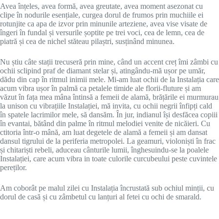
Avea înțeles, avea formă, avea greutate, avea moment asezonat cu
clipe în nodurile esențiale, curgea dorul de frumos prin muchiile ei
rotunjite ca apa de izvor prin minunile arteziene, avea vise visate de
îngeri în fundal și versurile șoptite pe trei voci, cea de lemn, cea de
piatră și cea de nichel stăteau pilaștri, susținând minunea.
Nu știu câte stații trecuseră prin mine, când un accent creț îmi zâmbi cu
ochii sclipind praf de diamant stelar și, atingându-mă ușor pe umăr,
dădu din cap în ritmul inimii mele. Mi-am luat ochii de la Instalația care
acum vibra ușor în palmă ca petalele timide ale florii-fluture și am
văzut în fața mea mâna întinsă a femeii de alamă, brățările ei murmurau
la unison cu vibrațiile Instalației, mă invita, cu ochii negrii înfipți cald
în spatele lacrimilor mele, să dansăm. În jur, indianul își desfăcea copiii
în evantai, bătând din palme în ritmul melodiei venite de nicăieri. Cu
ctitoria într-o mână, am luat degetele de alamă a femeii și am dansat
dansul tigrului de la periferia metropolei. La geamuri, violoniști în frac
și chitariști rebeli, aduceau cânturile lumii, înghesuindu-se la poalele
Instalației, care acum vibra in toate culorile curcubeului peste cuvintele
pereților.
Am coborât pe malul zilei cu Instalația încrustată sub ochiul minții, cu
dorul de casă și cu zâmbetul cu lanțuri al fetei cu ochi de smarald.