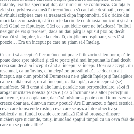
flotante, ierarhia specificațiilor, dar nimic nu se conturează. Cu fața la
zid și cu privirea ascunsă în trecut încep să caut alte destinații, cerșind
divinului sclipirea care să trezească clipa împotmolită. Să o ridice din
mocirla necunoașterii, să îi curețe lacrimile cu duioșia bunicului și să o
facă Gând ce făptuiește. Căci ce sunt ideile care ne brăzdează ”bulbul
nesigur de vis și teroare”, dacă nu dau pârg la apusul ploilor, decât
freamăt și tânguire, leac la neboală, drojdie nedospitoare, vers fără
poezie… Era un început pe care nu știam să-l înțeleg.
Ce ar fi să accept că fiecare început poate fi iluzoriu si temporar, că te
poate duce spre nicăieri și că te poate găsi mai împuținat la final decât
crezi sau decât ai început când ai început sa începi. Doar sa accepți, nu
resemnat, ca un învins, ci înțelegător, pre-știind că…e doar un alt
început, așa cum probabil Dumnezeu ne-a gândit înțelept și înțelegător
ca pe o altă creație, un alt început, o altă faptă, care începe să (se)
manifeste. Să fi creat si alte lumi, paralele sau perpendiculare, să-și fi
arogat unicitatea noastră (daca e!) ca o încununare a altor perfecțiuni
adiacente, ușor coplanare, dar fără misiune – poate oare Dumnezeu sa
creeze doar așa, dintr-un motiv poetic? Are Dumnezeu o fațetă estetică,
ceva care transcende rostul, ceva care se așază între obiectiv și
subiectiv, un fundal cosmic care radiază fără să propage dinspre
nicăieri spre niciunde, totuși inundând spațiul-timpul cu un ceva fără de
care nu se poate altfel?