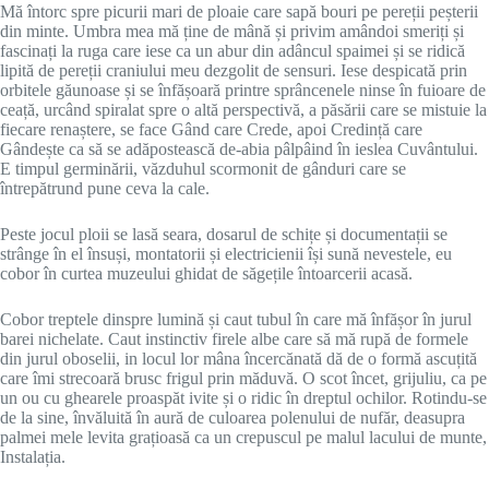
Mă întorc spre picurii mari de ploaie care sapă bouri pe pereții peșterii
din minte. Umbra mea mă ține de mână și privim amândoi smeriți și
fascinați la ruga care iese ca un abur din adâncul spaimei și se ridică
lipită de pereții craniului meu dezgolit de sensuri. Iese despicată prin
orbitele găunoase și se înfășoară printre sprâncenele ninse în fuioare de
ceață, urcând spiralat spre o altă perspectivă, a păsării care se mistuie la
fiecare renaștere, se face Gând care Crede, apoi Credință care
Gândește ca să se adăpostească de-abia pâlpâind în ieslea Cuvântului.
E timpul germinării, văzduhul scormonit de gânduri care se
întrepătrund pune ceva la cale.
Peste jocul ploii se lasă seara, dosarul de schițe și documentații se
strânge în el însuși, montatorii și electricienii își sună nevestele, eu
cobor în curtea muzeului ghidat de săgețile întoarcerii acasă.
Cobor treptele dinspre lumină și caut tubul în care mă înfășor în jurul
barei nichelate. Caut instinctiv firele albe care să mă rupă de formele
din jurul oboselii, in locul lor mâna încercănată dă de o formă ascuțită
care îmi strecoară brusc frigul prin măduvă. O scot încet, grijuliu, ca pe
un ou cu ghearele proaspăt ivite și o ridic în dreptul ochilor. Rotindu-se
de la sine, învăluită în aură de culoarea polenului de nufăr, deasupra
palmei mele levita grațioasă ca un crepuscul pe malul lacului de munte,
Instalația.