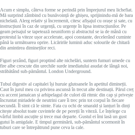
Acum e simplu, câteva forme se perindă prin împrejurul meu lichefiat.
Mă surprind zâmbind cu bunăvoință de ghișeu, sprijinindu-mă de bara
nichelată. Alerg relativ și încremenit, citesc afișajul cu orașe și sate, cu
instrucțiuni în caz de urgență, cu urgențe în lipsa instrucțiunilor. Pe
geam peisajul se tapetează neuniform și abstractul se ia de mână cu
protestul la viteze ușor accelerate, apoi constante, decelerând cuminte
până la următoarea oprire. Licăririle luminii aduc solourile de chitară
din amintirea dimineților reci.
Figuri șezând, figuri proptind alte nichelări, suntem fumuri umede cu
fire albe crescute din urechile surde imediatului asudat de lângă noi,
străbătând sub-pământul. London Underground.
Tubul digestiv al capitalei își huruie glutoanele în apetitul dimineții.
Caut în jurul meu cu privirea ascunsă în trecut alte destinații. Părul creț
cu accent jamaican și arhipelagul de culori dă ritmic din cap și privește
încruntat miriadele de neutrini care îi trec prin tot corpul în fiecare
secundă. Îl simt că le simte. Fata cu ochi de smarald și lanțuri în dinți
citește absolut toate cuvintele de pe pereții în viteză. Le înțelege cu
vârful limbii ascuțite și trece mai departe. Gustul ei îmi lasă un gust
gutui în amigdale. E timpul germinării, sub-pământul scormonit în
tuburi care se întrepătrund pune ceva la cale.