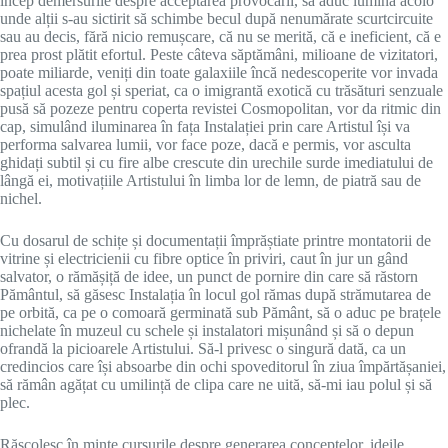
încep demersurile despre acceptarea provocării, să aduc lumina acolo
unde alții s-au sictirit să schimbe becul după nenumărate scurtcircuite
sau au decis, fără nicio remușcare, că nu se merită, că e ineficient, că e
prea prost plătit efortul. Peste câteva săptămâni, milioane de vizitatori,
poate miliarde, veniți din toate galaxiile încă nedescoperite vor invada
spațiul acesta gol și speriat, ca o imigrantă exotică cu trăsături senzuale
pusă să pozeze pentru coperta revistei Cosmopolitan, vor da ritmic din
cap, simulând iluminarea în fața Instalației prin care Artistul își va
performa salvarea lumii, vor face poze, dacă e permis, vor asculta
ghidați subtil și cu fire albe crescute din urechile surde imediatului de
lângă ei, motivațiile Artistului în limba lor de lemn, de piatră sau de
nichel.
Cu dosarul de schițe și documentații împrăștiate printre montatorii de
vitrine și electricienii cu fibre optice în priviri, caut în jur un gând
salvator, o rămășiță de idee, un punct de pornire din care să răstorn
Pământul, să găsesc Instalația în locul gol rămas după strămutarea de
pe orbită, ca pe o comoară germinată sub Pământ, să o aduc pe brațele
nichelate în muzeul cu schele și instalatori mișunând și să o depun
ofrandă la picioarele Artistului. Să-l privesc o singură dată, ca un
credincios care își absoarbe din ochi spoveditorul în ziua împărtășaniei,
să rămân agățat cu umilință de clipa care ne uită, să-mi iau polul și să
plec.
Răscolesc în minte cursurile despre generarea conceptelor, ideile