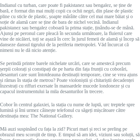
Indianul cu turban, care poate fi pakistanez sau bengalez, se ține de
bară, e format din mai mulți copii cu ochii negri, din plase de plastic
pline cu sticle de plastic, șoapte mârâite către cel mai mare băiat și o
soție de alamă care se ține de bara de nichel vecină. Indianul
pakistanez sau bengalez coboară la prima stație, ținându-se de mână.
Ajunși pe peronul care pleacă în secunda următoare, la fluierul care
vine de nicăieri, toți se așază în cerc în jurul femeii de alamă și încep să
danseze dansul tigrului de la periferia metropolei. Văd încurcat că
nimeni nu le dă nicio atenție.
Se perindă printre barele nichelate urcări, care se amestecă precum
șerpii colorați și constipați de pe harta din fața frunții cu coborâri,
desanturi care sunt întotdeauna destinații temporare, cine se vrea ajuns
și rămas în stația de metrou? Poate violoniștii și chitariștii decadenței
înzestrați cu riffuri exersate în mansardele mucede londoneze și cu
capacul instrumentului la mila desanturilor în trecere.
Cobor în centrul galaxiei, la stația cu nume de luptă, urc treptele spre
lumină și îmi urmez câinește telefonul cu săgeți mișcătoare către
destinația mea: The National Gallery.
Mă auzi suspinând cu fața la zid? Picuri mari și reci se preling pe
obrazul meu scorojit de timp. E timpul să am idei, viziuni sau soluții, să