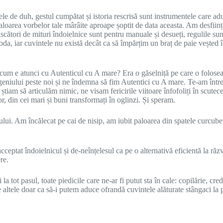
e de duh, gestul cumpătat și istoria rescrisă sunt instrumentele care aduc 
aloarea vorbelor tale mârâite aproape șoptit de data aceasta. Am desființa
născători de mituri îndoielnice sunt pentru manuale și desueți, regulile s
 moda, iar cuvintele nu există decât ca să împărțim un braț de paie vește
cum e atunci cu Autenticul cu A mare? Era o găselniță pe care o folosea l
l geniului peste noi și ne îndemna să fim Autentici cu A mare. Te-am între
 știam să articulăm nimic, ne visam fericirile viitoare înfofoliți în scu
or, din cei mari și buni transformați în oglinzi. Și speram.
ului. Am încălecat pe cai de nisip, am iubit paloarea din spatele curcube
ceptat îndoielnicul și de-neînțelesul ca pe o alternativă eficientă la răzv
re.
la tot pasul, toate piedicile care ne-ar fi putut sta în cale: copilărie, cre
te altele doar ca să-i putem aduce ofrandă cuvintele alăturate stângaci la p