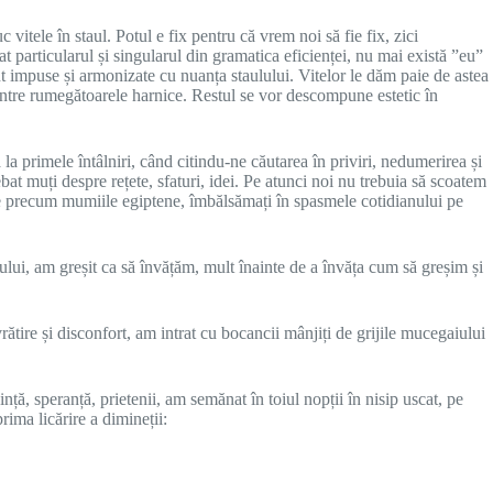
vitele în staul. Potul e fix pentru că vrem noi să fie fix, zici
t particularul și singularul din gramatica eficienței, nu mai există ”eu”
unt impuse și armonizate cu nuanța staulului. Vitelor le dăm paie de astea
d între rumegătoarele harnice. Restul se vor descompune estetic în
a primele întâlniri, când citindu-ne căutarea în priviri, nedumerirea și
bat muți despre rețete, sfaturi, idei. Pe atunci noi nu trebuia să scoatem
tece precum mumiile egiptene, îmbălsămați în spasmele cotidianului pe
ului, am greșit ca să învățăm, mult înainte de a învăța cum să greșim și
rătire și disconfort, am intrat cu bocancii mânjiți de grijile mucegaiului
dință, speranță, prietenii, am semănat în toiul nopții în nisip uscat, pe
rima licărire a dimineții: