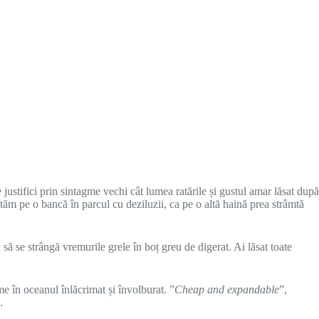
 justifici prin sintagme vechi cât lumea ratările și gustul amar lăsat după
tăm pe o bancă în parcul cu deziluzii, ca pe o altă haină prea strâmtă
 să se strângă vremurile grele în boț greu de digerat. Ai lăsat toate
ume în oceanul înlăcrimat și învolburat. ”
Cheap and expandable
”,
.