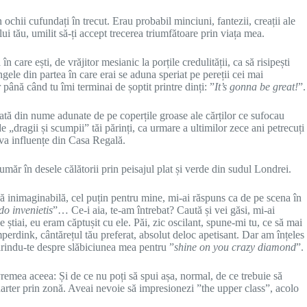
ochii cufundați în trecut. Erau probabil minciuni, fantezii, creații ale
i tău, umilit să-ți accept trecerea triumfătoare prin viața mea.
 care ești, de vrăjitor mesianic la porțile credulității, ca să risipești
ângele din partea în care erai se aduna speriat pe pereții cei mai
până când tu îmi terminai de șoptit printre dinți: ”
It’s gonna be great!
”.
itată din nume adunate de pe coperțile groase ale cărților ce sufocau
de „dragii și scumpii” tăi părinți, ca urmare a ultimilor zece ani petrecuți
ceva influențe din Casa Regală.
 umăr în desele călătorii prin peisajul plat și verde din sudul Londrei.
ară inimaginabilă, cel puțin pentru mine, mi-ai răspuns ca de pe scena în
o invenietis
”… Ce-i aia, te-am întrebat? Caută și vei găsi, mi-ai
e știai, eu eram căptușit cu ele. Păi, zic oscilant, spune-mi tu, ce să mai
perdink, cântărețul tău preferat, absolut deloc apetisant. Dar am înțeles
țărindu-te despre slăbiciunea mea pentru ”
shine on you crazy diamond
”.
vremea aceea: Și de ce nu poți să spui așa, normal, de ce trebuie să
charter prin zonă. Aveai nevoie să impresionezi ”the upper class”, acolo