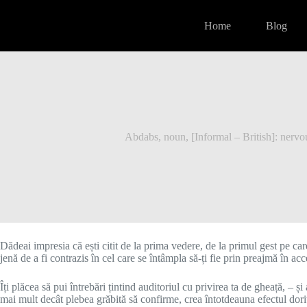
Skip
to
Home
Blog
content
Abdabs, noun, [Informal – British]: nervous
Dădeai impresia că ești citit de la prima vedere, de la primul gest pe care
jenă de a fi contrazis în cel care se întâmpla să-ți fie prin preajmă în acc
Îți plăcea să pui întrebări țintind auditoriul cu privirea ta de gheață, – 
mai mult decât plebea grăbită să confirme, crea întotdeauna efectul dorit