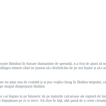
noștri flămânzi în fuioare diamantine de speranță, n-a fost de ajuns să ne
 plângea nimeni când ne puneai să-i dezbrăcăm de pe noi înșine și să-i ui
are nu știau una de cealaltă și ai pus vrajba cheag în fântâna timpului, ca
 pe nisipul dimprejurul fântânii.
sau i-ai împins tu pe întuneric de pe malurile calcaroase ale rupturii de l
e împuținam pe zi ce trece. Alt zbor în față, altă șansă de a cerne cireada