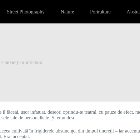
Street Photography
Nature
Portraiture
Abstra
 anxiety or irritation
 îl făceai, ușor infatuat, deseori oprindu-te teatral, cu pauze de efect, m
esele tale de personalitate. Și erau dese.
și aceea cultivată în frigiderele abstinenței din timpul tinereții – iar acc
. Erai acceptat.