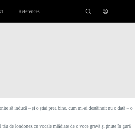
ct
References
enite să inducă – și o știai prea bine, cum mi-ai destăinuit nu o dată – o
entul tău de londonez cu vocale mlădiate de o voce gravă și ținute în gură