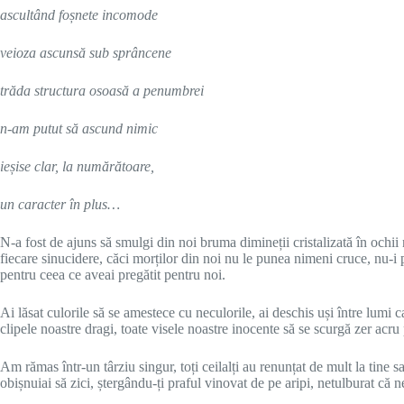
ascultând foșnete incomode
veioza ascunsă sub sprâncene
trăda structura osoasă a penumbrei
n-am putut să ascund nimic
ieșise clar, la numărătoare,
un caracter în plus…
N-a fost de ajuns să smulgi din noi bruma dimineții cristalizată în ochii 
fiecare sinucidere, căci morților din noi nu le punea nimeni cruce, nu-i
pentru ceea ce aveai pregătit pentru noi.
Ai lăsat culorile să se amestece cu neculorile, ai deschis uși între lumi c
clipele noastre dragi, toate visele noastre inocente să se scurgă zer acru
Am rămas într-un târziu singur, toți ceilalți au renunțat de mult la tine 
obișnuiai să zici, ștergându-ți praful vinovat de pe aripi, netulburat că n