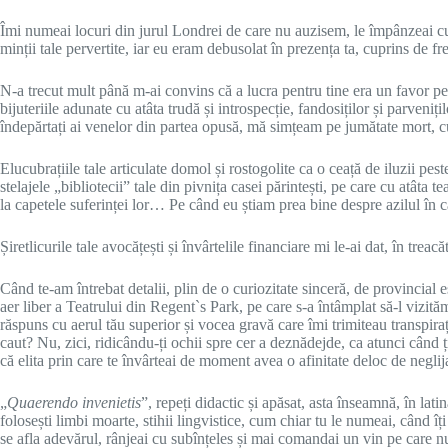
Îmi numeai locuri din jurul Londrei de care nu auzisem, le împânzeai cu c
minții tale pervertite, iar eu eram debusolat în prezența ta, cuprins de f
N-a trecut mult până m-ai convins că a lucra pentru tine era un favor pe car
bijuteriile adunate cu atâta trudă și introspecție, fandosiților și parveniț
îndepărtați ai venelor din partea opusă, mă simțeam pe jumătate mort, cu
Elucubrațiile tale articulate domol și rostogolite ca o ceață de iluzii p
stelajele „bibliotecii” tale din pivnița casei părintești, pe care cu atâta 
la capetele suferinței lor… Pe când eu știam prea bine despre azilul în c
Șiretlicurile tale avocățești și învârtelile financiare mi le-ai dat, în tr
Când te-am întrebat detalii, plin de o curiozitate sinceră, de provincial 
aer liber a Teatrului din Regent`s Park, pe care s-a întâmplat să-l vizită
răspuns cu aerul tău superior și vocea gravă care îmi trimiteau transpirați
caut? Nu, zici, ridicându-ți ochii spre cer a deznădejde, ca atunci când 
că elita prin care te învârteai de moment avea o afinitate deloc de negl
„
Quaerendo invenietis
”, repeți didactic și apăsat, asta înseamnă, în lati
folosești limbi moarte, stihii lingvistice, cum chiar tu le numeai, când 
se afla adevărul, rânjeai cu subînțeles și mai comandai un vin pe care nu