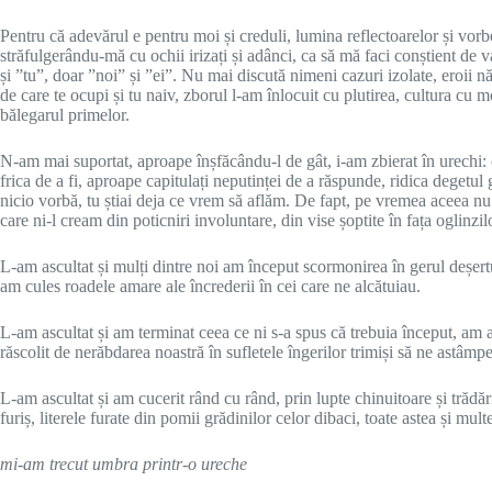
Pentru că adevărul e pentru moi și creduli, lumina reflectoarelor și vorbel
străfulgerându-mă cu ochii irizați și adânci, ca să mă faci conștient de v
și ”tu”, doar ”noi” și ”ei”. Nu mai discută nimeni cazuri izolate, eroii 
de care te ocupi și tu naiv, zborul l-am înlocuit cu plutirea, cultura cu
bălegarul primelor.
N-am mai suportat, aproape înșfăcându-l de gât, i-am zbierat în urechi: 
frica de a fi, aproape capitulați neputinței de a răspunde, ridica degetu
nicio vorbă, tu știai deja ce vrem să aflăm. De fapt, pe vremea aceea nu
care ni-l cream din poticniri involuntare, din vise șoptite în fața oglinzil
L-am ascultat și mulți dintre noi am început scormonirea în gerul deșert
am cules roadele amare ale încrederii în cei care ne alcătuiau.
L-am ascultat și am terminat ceea ce ni s-a spus că trebuia început, am ac
răscolit de nerăbdarea noastră în sufletele îngerilor trimiși să ne astâmpe
L-am ascultat și am cucerit rând cu rând, prin lupte chinuitoare și trădări 
furiș, literele furate din pomii grădinilor celor dibaci, toate astea și mul
mi-am trecut umbra printr-o ureche