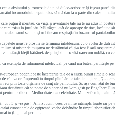
eața absintului și rotocoale de pipă dulce-acrișoare îți ieșeau parcă din 
reamătul incomodului, neputincios să mă dau la o parte din calea tumultulu
e puțini îl meritau, că viața și aventurile tale nu te-au adus în postura în
ilor care roiau în jurul tău. Mă trăgeai atât de aproape de tine, încât tot s
 metabolismul scindat și îmi țineam respirația în buzunarul pantalonilor 
este capetele noastre prostite se terminau întotdeauna cu o vorbă de duh c
teatralism și mister de mușama ne destăinuiai că ți-a fost lăsată moștenire 
are au sfârșit bieții bătrânei, desprinși dintr-o viță oarecum nobilă, cu 
eacăt, ca exemplu de rafinament intelectual, pe când mă băteai părintește pe
est-european poticnit peste încercările tale de a eluda bunul simț la o sc
m de câteva ori împreună în timpul plimbărilor tale de inițiere: „
Quaerend
i reci prin toate organele de simț ale penibilului. Și, așa cum atât de bin
ți-am destăinuit cât se poate de sincer că nu l-am găsit pe Engelbert Hum
ijat pentru mediocru. Mediocritatea ca celebritate. M-ai zeflemit, maimu
nă..
caută și vei găsi
.. Am izbucnit, ceea ce mi se întâmpla foarte rar pe 
îți etalai cunoștințele de egipteană veche dobândite în timpul zborurilor 
mai tu ți-l puteai permite.